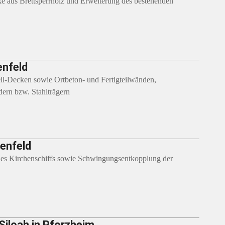
 aus Brettsperrholz und Erweiterung des bestehenden
enfeld
eil-Decken sowie Ortbeton- und Fertigteilwänden,
dern bzw. Stahlträgern
kenfeld
 des Kirchenschiffs sowie Schwingungsentkopplung der
iloah in Pforzheim