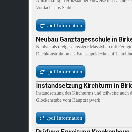
Aufstockung in Holzständerbauweise mit Dachdecke
Vordachs aus Stahl
.pdf Information
Neubau Ganztagesschule in Birk
Neubau als dreigeschossiger Massivbau mit Fertigt
Dachkonstruktion als Brettstapeldecke auf Leimbin
.pdf Information
Instandsetzung Kirchturm in Bir
Instandsetzung des Kirchturms und teilweise auch
Glockenstube vom Haupttragwerk
.pdf Information
Prüfung Erweitung Krankenhaus S