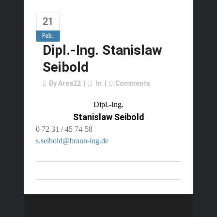
21
Feb.
Dipl.-Ing. Stanislaw
Seibold
By
Area22
In
Comments
Dipl.-Ing.
Stanislaw Seibold
0 72 31 / 45 74-58
s.seibold@braun-ing.de