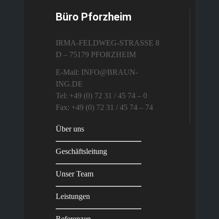
Büro Pforzheim
IRMA-FELDWEG-STRASSE 8
D – 75179 PFORZHEIM
E-Mail: INFO@BRAUN-
ING.DE
Tel: +49 (0) 72 31 / 45 74 – 0
Fax: +49 (0) 72 31 / 45 74 – 74
Über uns
Geschäftsleitung
Unser Team
Leistungen
Referenzen