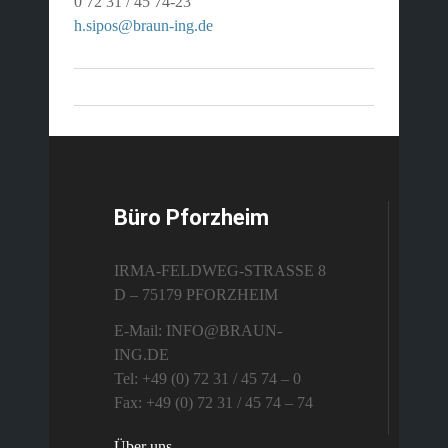
0 72 31 / 45 74-23
h.sipos@braun-ing.de
Büro Pforzheim
IRMA-FELDWEG-STRASSE 8
D – 75179 PFORZHEIM
E-Mail: INFO@BRAUN-
ING.DE
Tel: +49 (0) 72 31 / 45 74 – 0
Fax: +49 (0) 72 31 / 45 74 – 74
Über uns