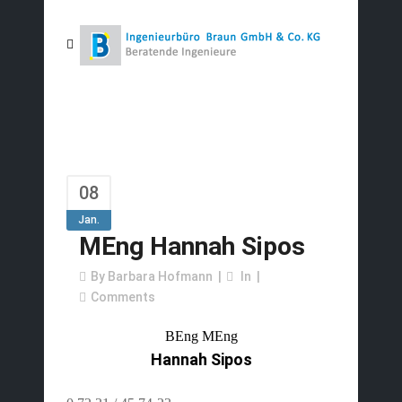
08
Jan.
MEng Hannah Sipos
By
Barbara Hofmann
In
Comments
BEng MEng
Hannah Sipos