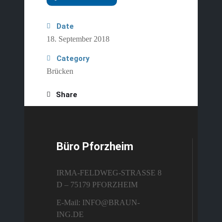
Date
18. September 2018
Category
Brücken
Share
Büro Pforzheim
IRMA-FELDWEG-STRASSE 8
D – 75179 PFORZHEIM
E-Mail: INFO@BRAUN-
ING.DE