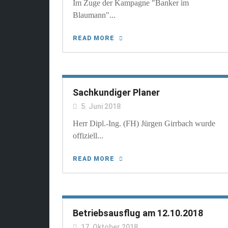
Im Zuge der Kampagne "Banker im
Blaumann"...
READ MORE
Sachkundiger Planer
5. Juni 2018
Herr Dipl.-Ing. (FH) Jürgen Girrbach wurde
offiziell...
READ MORE
Betriebsausflug am 12.10.2018
17. Oktober 2018