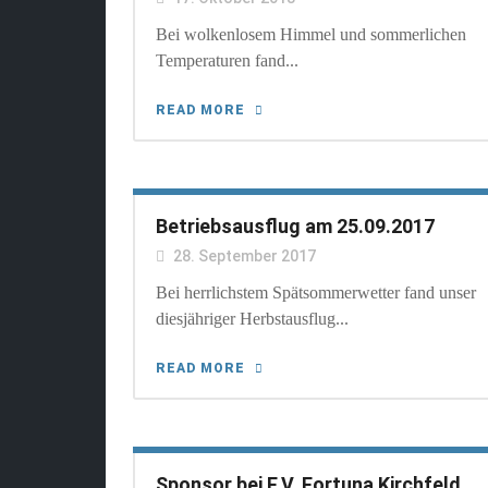
Bei wolkenlosem Himmel und sommerlichen
Temperaturen fand...
READ MORE
Betriebsausflug am 25.09.2017
28. September 2017
Bei herrlichstem Spätsommerwetter fand unser
diesjähriger Herbstausflug...
READ MORE
Sponsor bei F.V. Fortuna Kirchfeld