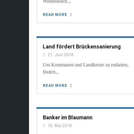
Windelsbach...
READ MORE
Land fördert Brückensanierung
21. Juni 2018
Um Kommunen und Landkreise zu entlasten,
fördert...
READ MORE
Banker im Blaumann
16. Mai 2018