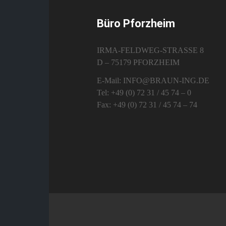
Büro Pforzheim
IRMA-FELDWEG-STRASSE 8
D – 75179 PFORZHEIM
E-Mail: INFO@BRAUN-ING.DE
Tel: +49 (0) 72 31 / 45 74 – 0
Fax: +49 (0) 72 31 / 45 74 – 74