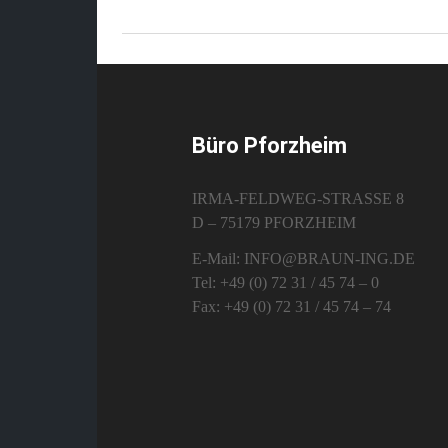
Büro Pforzheim
IRMA-FELDWEG-STRASSE 8
D – 75179 PFORZHEIM
E-Mail: INFO@BRAUN-ING.DE
Tel: +49 (0) 72 31 / 45 74 – 0
Fax: +49 (0) 72 31 / 45 74 – 74