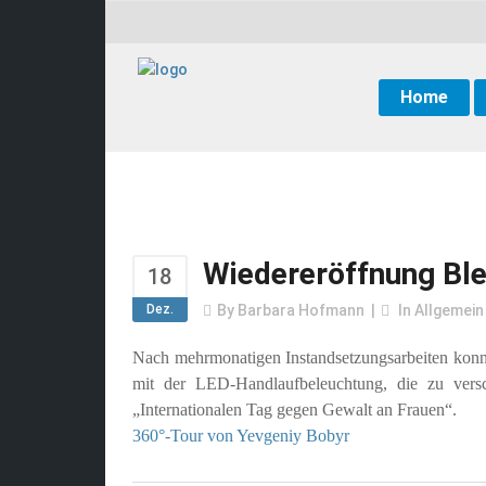
Home
Wiedereröffnung Ble
18
Dez.
By
Barbara Hofmann
In
Allgemein
Nach mehrmonatigen Instandsetzungsarbeiten konnt
mit der LED-Handlaufbeleuchtung, die zu versc
„Internationalen Tag gegen Gewalt an Frauen“.
360°-Tour von Yevgeniy Bobyr