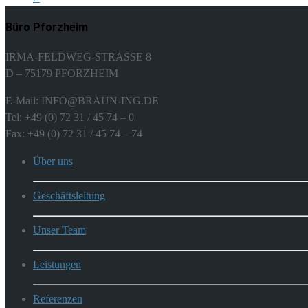
Büro Pforzheim
IRMA-FELDWEG-STRASSE 8
D – 75179 PFORZHEIM
E-Mail: INFO@BRAUN-ING.DE
Tel: +49 (0) 72 31 / 45 74 – 0
Fax: +49 (0) 72 31 / 45 74 – 74
Über uns
Geschäftsleitung
Unser Team
Leistungen
Referenzen