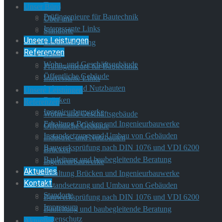
Team
Unser Büro
Prüfingenieure für Bautechnik
Über uns
Interessante Links
Standorte
Unsere Leistungen
Geschäftsleitung
Referenzen
Team
Wohn- und Geschäftsgebäude
Prüfingenieure für Bautechnik
Öffentliche Gebäude
Interessante Links
Industrie- und Nutzbauten
Unsere Leistungen
Brücken
Referenzen
Ingenieurbauwerke
Wohn- und Geschäftsgebäude
Erhaltung Brücken und Ingenieurbauwerke
Öffentliche Gebäude
Instandsetzung und Umbau von Gebäuden
Industrie- und Nutzbauten
Bauwerksprüfung nach DIN 1076 und VDI 6200
Brücken
Bauleitung und baubegleitende Beratung
Ingenieurbauwerke
Aktuelles
Erhaltung Brücken und Ingenieurbauwerke
Kontakt
Instandsetzung und Umbau von Gebäuden
Standorte
Bauwerksprüfung nach DIN 1076 und VDI 6200
Impressum
Bauleitung und baubegleitende Beratung
Datenschutz
Aktuelles