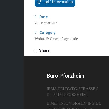
.pdf Information
Date
26. Januar 2021
Category
Wohn- & Geschäftsgebäude
Share
Büro Pforzheim
IRMA-FELDWEG-STRASSE 8
D – 75179 PFORZHEIM
E-Mail: INFO@BRAUN-ING.DE